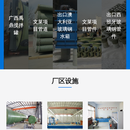
出口澳
出口澳
出口西
出口西
广西禹
广西禹
文莱项
文莱项
大利亚
大利亚
文莱项
文莱项
班牙玻
班牙玻
鼎搅拌
鼎搅拌
目管道
目管道
玻璃钢
玻璃钢
目管件
目管件
璃钢管
璃钢管
罐
罐
水箱
水箱
件
件
厂区设施