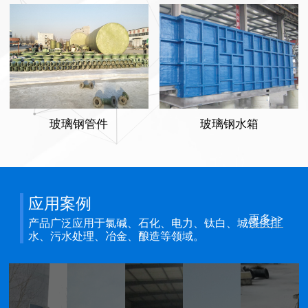
玻璃钢管件
玻璃钢水箱
应用案例
更多>>
产品广泛应用于氯碱、石化、电力、钛白、城镇供排
水、污水处理、冶金、酿造等领域。